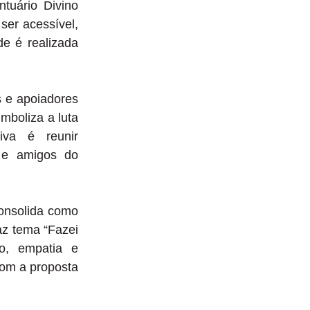
tuário Divino
ser acessível,
de é realizada
is e apoiadores
mboliza a luta
iva é reunir
s e amigos do
consolida como
az tema “Fazei
to, empatia e
com a proposta