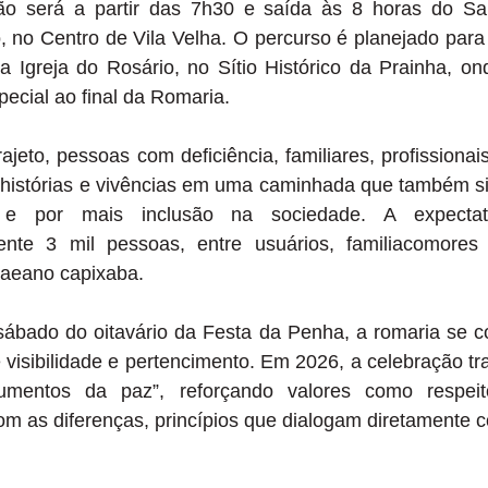
ão será a partir das 7h30 e saída às 8 horas do San
o, no Centro de Vila Velha. O percurso é planejado para 
a Igreja do Rosário, no Sítio Histórico da Prainha, on
ecial ao final da Romaria.
ajeto, pessoas com deficiência, familiares, profissiona
histórias e vivências em uma caminhada que também si
s e por mais inclusão na sociedade. A expectat
nte 3 mil pessoas, entre usuários, familiacomore
aeano capixaba.
sábado do oitavário da Festa da Penha, a romaria se 
visibilidade e pertencimento. Em 2026, a celebração tr
umentos da paz”, reforçando valores como respei
om as diferenças, princípios que dialogam diretamente 