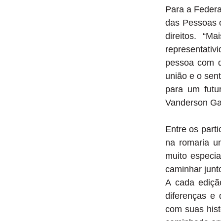
Para a Federa
das Pessoas c
direitos. “
representativi
pessoa com de
união e o sen
para um futu
Vanderson Gab
Entre os part
na romaria u
muito especia
caminhar junt
A cada edição
diferenças e
com suas hist