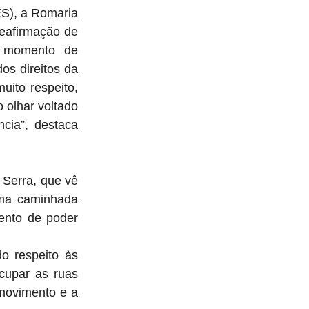
ES), a Romaria
reafirmação de
m momento de
dos direitos da
uito respeito,
 olhar voltado
cia”, destaca
 Serra, que vê
uma caminhada
mento de poder
do respeito às
cupar as ruas
 movimento e a