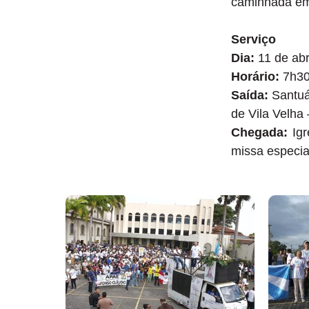
caminhada em 
Serviço
Dia:
11 de abr
Horário:
7h30
Saída:
Santuá
de Vila Velha
Chegada:
Ig
missa especia