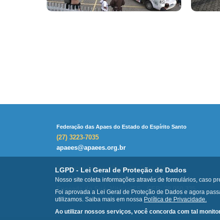
Federação das Apaes do Estado do Espírito Santo
(27) 3223-7035
apaees@apaees.org.br
Ed. Petro Tower, 19º andar, Sala 1911
LGPD - Lei Geral de Proteção de Dados
Av. Nossa Sra. dos Navegantes, 451
Nosso site coleta informações através de formulários, caso pr
Enseada do Suá, Vitória/ES - CEP: 29.050-335
Foi aprovada a Lei Geral de Proteção de Dados e agora passa 
utilizamos. Saiba mais em nossa
Política de Privacidade.
Ao utilizar nossos serviços, você concorda com tal monit