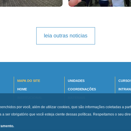
leia outras noticias
MAPA DO SITE
UNIDADES
CURSO
HOME
COORDENAÇÕES
INTRAN
INSTITUCIONAL
MATERIAIS
NOTÍCIAS
EVENTOS
eenchidos por você, além de utilizar cookies, que são informações coletadas a part
a ser obrigatório que você esteja ciente dessas políticas. Respeitamos o seu dir
oramento.