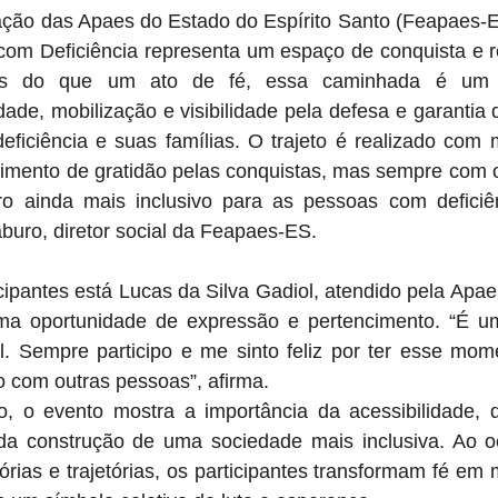
ção das Apaes do Estado do Espírito Santo (Feapaes-
om Deficiência representa um espaço de conquista e 
Mais do que um ato de fé, essa caminhada é u
dade, mobilização e visibilidade pela defesa e garantia 
ficiência e suas famílias. O trajeto é realizado com m
timento de gratidão pelas conquistas, mas sempre com o
ro ainda mais inclusivo para as pessoas com deficiên
uro, diretor social da Feapaes-ES.
icipantes está Lucas da Silva Gadiol, atendido pela Apae
ma oportunidade de expressão e pertencimento. “É 
l. Sempre participo e me sinto feliz por ter esse mo
o com outras pessoas”, afirma.
, o evento mostra a importância da acessibilidade, 
 da construção de uma sociedade mais inclusiva. Ao o
órias e trajetórias, os participantes transformam fé em