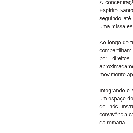
A concentraç
Espírito Sant
seguindo até 
uma missa esp
Ao longo do tr
compartilham 
por direito
aproximadame
movimento ap
Integrando o 
um espaço de 
de nós instr
convivência c
da romaria.