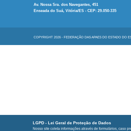
Av. Nossa Sra. dos Navegantes, 451
Enseada do Suá, Vitória/ES - CEP: 29.050-335
COPYRIGHT 2026
- FEDERAÇÃO DAS APAES DO ESTADO DO E
LGPD - Lei Geral de Proteção de Dados
Nosso site coleta informações através de formulários, caso pr