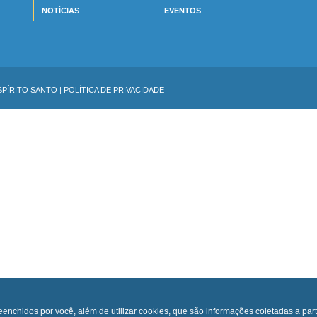
NOTÍCIAS
EVENTOS
SPÍRITO SANTO
|
POLÍTICA DE PRIVACIDADE
eenchidos por você, além de utilizar cookies, que são informações coletadas a part