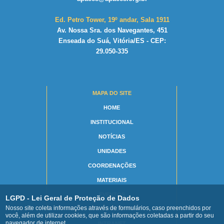
Ed. Petro Tower, 19º andar, Sala 1911
Av. Nossa Sra. dos Navegantes, 451
Enseada do Suá, Vitória/ES - CEP:
29.050-335
MAPA DO SITE
HOME
INSTITUCIONAL
NOTÍCIAS
UNIDADES
COORDENAÇÕES
MATERIAIS
EVENTOS
LGPD - Lei Geral de Proteção de Dados
Nosso site coleta informações através de formulários, caso preenchidos por
CURSOS
você, além de utilizar cookies, que são informações coletadas a partir do seu
navegador de internet.
INTRANET