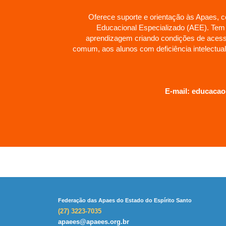
Oferece suporte e orientação às Apaes, 
Educacional Especializado (AEE). Tem
aprendizagem criando condições de acesso
comum, aos alunos com deficiência intelectual
E-mail:
educacao.
Federação das Apaes do Estado do Espírito Santo
(27) 3223-7035
apaees@apaees.org.br