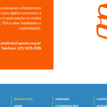
coordenando o Atendimento
 como objetivo promover a
 e participação no ensino
, TEA e altas habilidades e
superdotação.
instituto@apaees.org.br
Telefone: (27) 3223-7035
MAPA DO SITE
UNIDADES
CURSO
HOME
COORDENAÇÕES
INTRAN