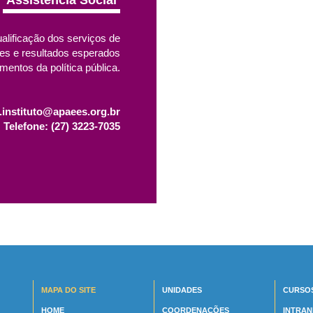
Assistência Social
alificação dos serviços de
zes e resultados esperados
mentos da política pública.
l.instituto@apaees.org.br
Telefone: (27) 3223-7035
MAPA DO SITE
UNIDADES
CURSO
HOME
COORDENAÇÕES
INTRAN